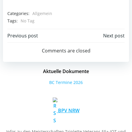
Categories:
Allgemein
Tags:
No Tag
Post
Post
Previous post
Next post
navigation
navigation
Comments are closed
Aktuelle Dokumente
BC Termine 2026
BPV NRW
Infos zu den Meisterschaften Triplette Veterans 55+ (QT und