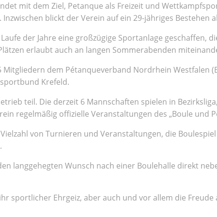
det mit dem Ziel, Petanque als Freizeit und Wettkampfspor
Inzwischen blickt der Verein auf ein 29-jähriges Bestehen a
 Laufe der Jahre eine großzügige Sportanlage geschaffen, d
en Plätzen erlaubt auch an langen Sommerabenden miteinande
a. 95 Mitgliedern dem Pétanqueverband Nordrhein Westfalen 
tsportbund Krefeld.
eb teil. Die derzeit 6 Mannschaften spielen in Bezirksliga, 
rein regelmäßig offizielle Veranstaltungen des „Boule und
 Vielzahl von Turnieren und Veranstaltungen, die Boulespie
.
r den langgehegten Wunsch nach einer Boulehalle direkt ne
 ihr sportlicher Ehrgeiz, aber auch und vor allem die Freud