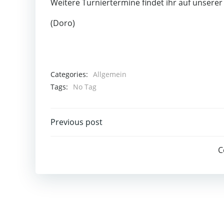
Weitere Turniertermine findet ihr auf unserer
(Doro)
Categories:
Allgemein
Tags:
No Tag
Post
Previous post
navigation
C