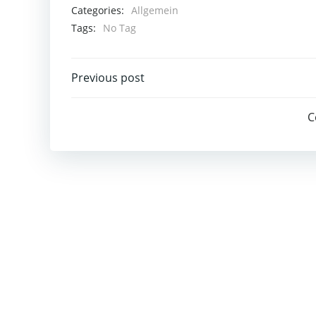
Categories:
Allgemein
Tags:
No Tag
Post
Previous post
navigation
C