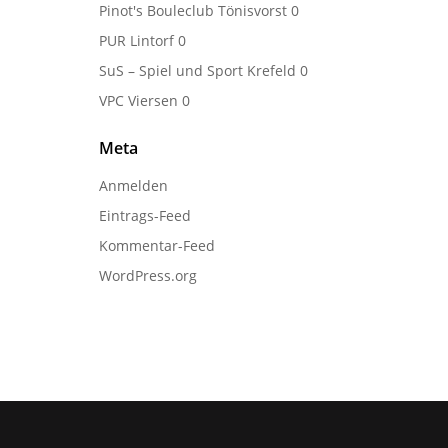
Pinot's Bouleclub Tönisvorst
0
PUR Lintorf
0
SuS – Spiel und Sport Krefeld
0
VPC Viersen
0
Meta
Anmelden
Eintrags-Feed
Kommentar-Feed
WordPress.org