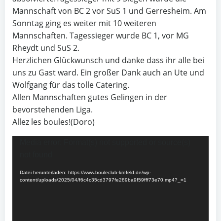
Mannschaft von BC 2 vor SuS 1 und Gerresheim. Am
Sonntag ging es weiter mit 10 weiteren
Mannschaften. Tagessieger wurde BC 1, vor MG
Rheydt und SuS 2.
Herzlichen Glückwunsch und danke dass ihr alle bei
uns zu Gast ward. Ein großer Dank auch an Ute und
Wolfgang für das tolle Catering.
Allen Mannschaften gutes Gelingen in der
bevorstehenden Liga.
Allez les boules!(Doro)
Video-
Media error: Format(s) not supported or source(s)
Player
not found
Datei herunterladen: https://www.bouleclub-krefeld.de/wp-
content/uploads/2025/04/f6c4c35cd3797fe289ba9f59fff73e70.mp4?_=1