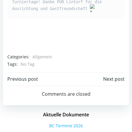
Turniertage! Danke PUR Lintorf für die 
Ausrichtung und Gastfreundschaft 
Categories:
Allgemein
Tags:
No Tag
Post
Post
Previous post
Next post
navigation
navigation
Comments are closed
Aktuelle Dokumente
BC Termine 2026