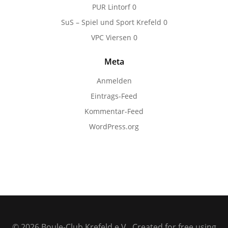
PUR Lintorf
0
SuS – Spiel und Sport Krefeld
0
VPC Viersen
0
Meta
Anmelden
Eintrags-Feed
Kommentar-Feed
WordPress.org
© 2026 Boule-Club Krefeld e.V.. Created for free using