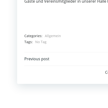
Gäste und Vereinsmitglieder in unserer Halle
Categories:
Allgemein
Tags:
No Tag
Post
Previous post
navigation
C