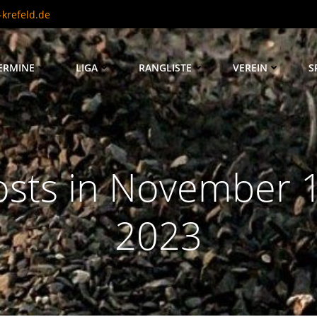
krefeld.de
ERMINE
LIGA
RANGLISTE
VEREIN
S
osts in November 1
2023