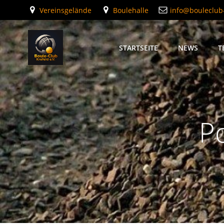
Zum
Vereinsgelände
Boulehalle
info@bouleclub-
Inhalt
springen
STARTSEITE
NEWS
T
P