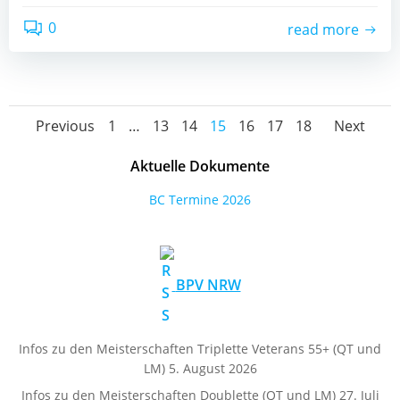
0
read more
Posts
Posts
Pos
Page
Page
Page
Page
Page
Page
Page
Previous
1
…
13
14
15
16
17
18
Next
navigation
navigation
nav
Aktuelle Dokumente
BC Termine 2026
BPV NRW
Infos zu den Meisterschaften Triplette Veterans 55+ (QT und
LM)
5. August 2026
Infos zu den Meisterschaften Doublette (QT und LM)
27. Juli